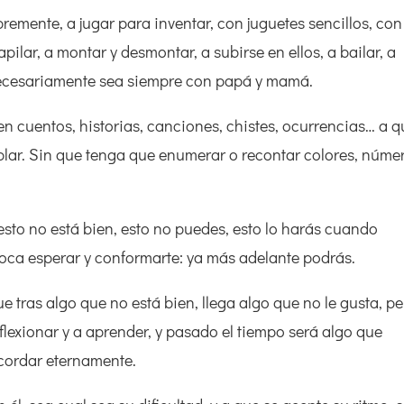
bremente, a jugar para inventar, con juguetes sencillos, con
apilar, a montar y desmontar, a subirse en ellos, a bailar, a
 necesariamente sea siempre con papá y mamá.
en cuentos, historias, canciones, chistes, ocurrencias… a 
hablar. Sin que tenga que enumerar o recontar colores, núme
esto no está bien, esto no puedes, esto lo harás cuando
 toca esperar y conformarte: ya más adelante podrás.
 tras algo que no está bien, llega algo que no le gusta, p
lexionar y a aprender, y pasado el tiempo será algo que
ecordar eternamente.