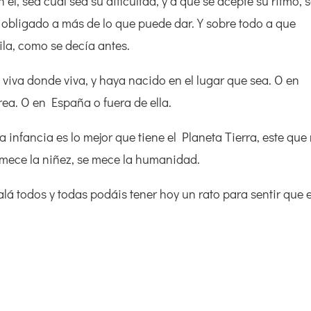
él, sea cual sea su dificultad, y a que se acepte su ritmo, 
 obligado a más de lo que puede dar. Y sobre todo a que
ila, como se decía antes.
 viva donde viva, y haya nacido en el lugar que sea. O en
ea. O en España o fuera de ella.
 infancia es lo mejor que tiene el Planeta Tierra, este que
mece la niñez, se mece la humanidad.
jalá todos y todas podáis tener hoy un rato para sentir que 