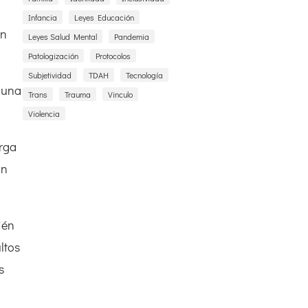
Infancia
Leyes Educación
en
Leyes Salud Mental
Pandemia
Patologización
Protocolos
Subjetividad
TDAH
Tecnología
y una
Trans
Trauma
Vinculo
Violencia
arga
on
ién
ltos
s