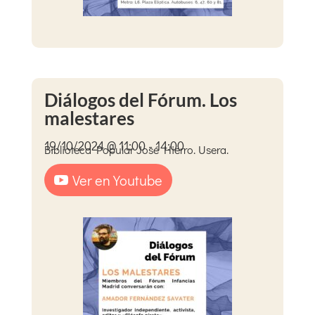
Diálogos del Fórum. Los
malestares
19/10/2024 @ 11:00 - 14:00
Biblioteca Popular José Hierro. Usera.
Ver en Youtube