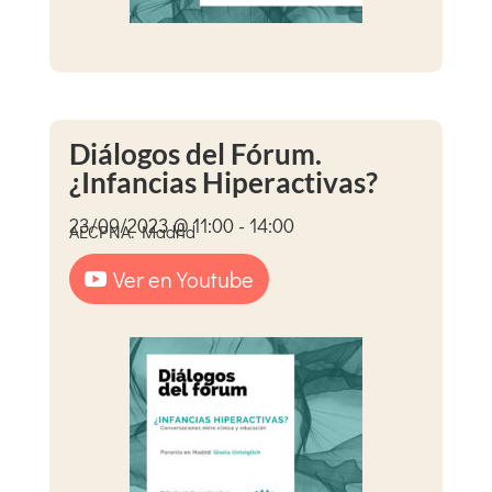
Diálogos del Fórum.
¿Infancias Hiperactivas?
23/09/2023 @ 11:00 - 14:00
AECPNA. Madrid
Ver en Youtube