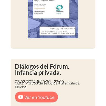
Diálogos del Fórum.
Infancia privada.
07/02/2024 @ 20:30 - 22:00
GEA21 - Grupo de estudios y alternativas.
Madrid
Ver en Youtube