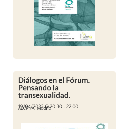
Diálogos en el Fórum.
Pensando la
transexualidad.
19/04/2023 @ 20:30 - 22:00
AECPNA. Madrid