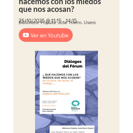
hacemos con los miedos
que nos acosan?
25/10/2025 @ 11:15 - 14:15
Biblioteca Popular José Hierro. Usera
Ver en Youtube