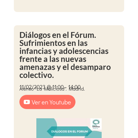
Diálogos en el Fórum.
Sufrimientos en las
infancias y adolescencias
frente a las nuevas
amenazas y el desamparo
colectivo.
11/02/2023 @ 11:00 - 14:00
Ateneo "La Maliciosa". Madrid.
Ver en Youtube