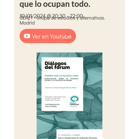
que lo ocupan todo.
10/01/2024 @ 20:30 - 22:00
GEA21 - Grupo de estudios y alternativas.
Madrid
Ver en Youtube