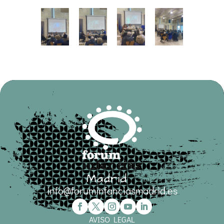
info@foruminfanciasmadrid.es
AVISO LEGAL